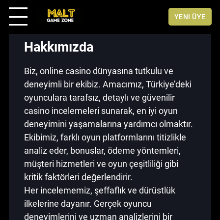
YENI ÜYE
Hakkımızda
Biz, online casino dünyasına tutkulu ve
deneyimli bir ekibiz. Amacımız, Türkiye’deki
oyunculara tarafsız, detaylı ve güvenilir
casino incelemeleri sunarak, en iyi oyun
deneyimini yaşamalarına yardımcı olmaktır.
Ekibimiz, farklı oyun platformlarını titizlikle
analiz eder, bonuslar, ödeme yöntemleri,
müşteri hizmetleri ve oyun çeşitliliği gibi
kritik faktörleri değerlendirir.
Her incelememiz, şeffaflık ve dürüstlük
ilkelerine dayanır. Gerçek oyuncu
deneyimlerini ve uzman analizlerini bir