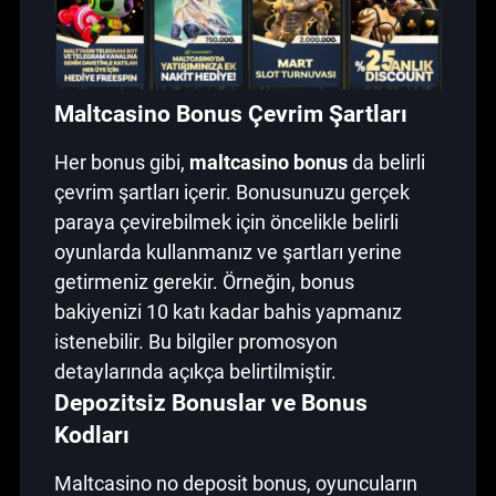
Maltcasino Bonus Çevrim Şartları
Her bonus gibi,
maltcasino bonus
da belirli
çevrim şartları içerir. Bonusunuzu gerçek
paraya çevirebilmek için öncelikle belirli
oyunlarda kullanmanız ve şartları yerine
getirmeniz gerekir. Örneğin, bonus
bakiyenizi 10 katı kadar bahis yapmanız
istenebilir. Bu bilgiler promosyon
detaylarında açıkça belirtilmiştir.
Depozitsiz Bonuslar ve Bonus
Kodları
Maltcasino no deposit bonus, oyuncuların