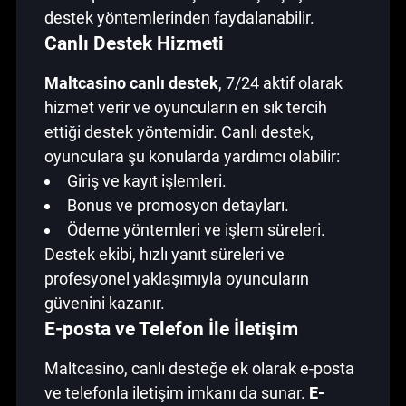
destek yöntemlerinden faydalanabilir.
Canlı Destek Hizmeti
Maltcasino canlı destek
, 7/24 aktif olarak
hizmet verir ve oyuncuların en sık tercih
ettiği destek yöntemidir. Canlı destek,
oyunculara şu konularda yardımcı olabilir:
Giriş ve kayıt işlemleri.
Bonus ve promosyon detayları.
Ödeme yöntemleri ve işlem süreleri.
Destek ekibi, hızlı yanıt süreleri ve
profesyonel yaklaşımıyla oyuncuların
güvenini kazanır.
E-posta ve Telefon İle İletişim
Maltcasino, canlı desteğe ek olarak e-posta
ve telefonla iletişim imkanı da sunar.
E-