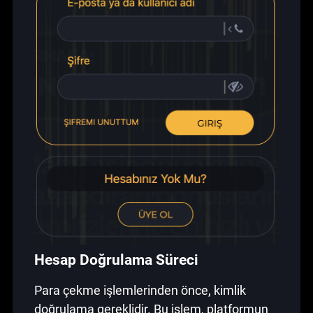
Hesap Doğrulama Süreci
Para çekme işlemlerinden önce, kimlik
doğrulama gereklidir. Bu işlem, platformun