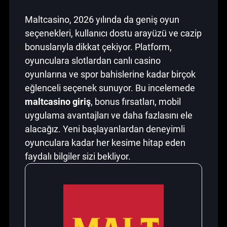
Maltcasino, 2026 yılında da geniş oyun
seçenekleri, kullanıcı dostu arayüzü ve cazip
bonuslarıyla dikkat çekiyor. Platform,
oyunculara slotlardan canlı casino
oyunlarına ve spor bahislerine kadar birçok
eğlenceli seçenek sunuyor. Bu incelemede
maltcasino giriş
, bonus fırsatları, mobil
uygulama avantajları ve daha fazlasını ele
alacağız. Yeni başlayanlardan deneyimli
oyunculara kadar her kesime hitap eden
faydalı bilgiler sizi bekliyor.