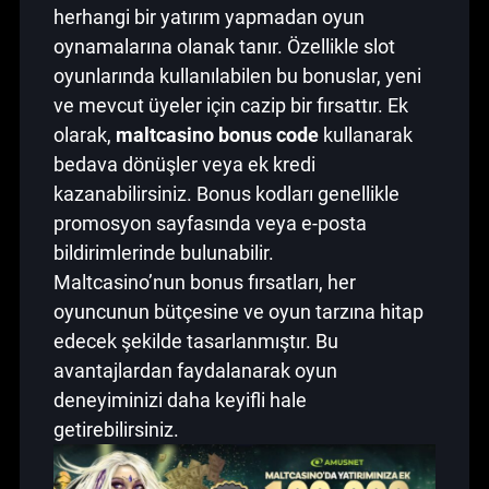
herhangi bir yatırım yapmadan oyun
oynamalarına olanak tanır. Özellikle slot
oyunlarında kullanılabilen bu bonuslar, yeni
ve mevcut üyeler için cazip bir fırsattır. Ek
olarak,
maltcasino bonus code
kullanarak
bedava dönüşler veya ek kredi
kazanabilirsiniz. Bonus kodları genellikle
promosyon sayfasında veya e-posta
bildirimlerinde bulunabilir.
Maltcasino’nun bonus fırsatları, her
oyuncunun bütçesine ve oyun tarzına hitap
edecek şekilde tasarlanmıştır. Bu
avantajlardan faydalanarak oyun
deneyiminizi daha keyifli hale
getirebilirsiniz.