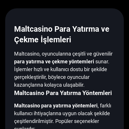
Maltcasino Para Yatırma ve
Çekme İşlemleri
Maltcasino, oyuncularına çeşitli ve güvenilir
para yatırma ve çekme yöntemleri
sunar.
İşlemler hızlı ve kullanıcı dostu bir şekilde
gerçekleştirilir, böylece oyuncular
kazançlarına kolayca ulaşabilir.
Maltcasino Para Yatırma Yöntemleri
Maltcasino para yatırma yöntemleri
, farklı
kullanıcı ihtiyaçlarına uygun olacak şekilde
çeşitlendirilmiştir. Popüler seçenekler
şunlardır: