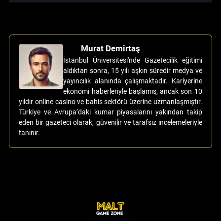
Murat Demirtaş
İstanbul Üniversitesi'nde Gazetecilik eğitimi
aldıktan sonra, 15 yılı aşkın süredir medya ve
yayıncılık alanında çalışmaktadır. Kariyerine
ekonomi haberleriyle başlamış, ancak son 10
yıldır online casino ve bahis sektörü üzerine uzmanlaşmıştır.
Türkiye ve Avrupa’daki kumar piyasalarını yakından takip
eden bir gazeteci olarak, güvenilir ve tarafsız incelemeleriyle
tanınır.