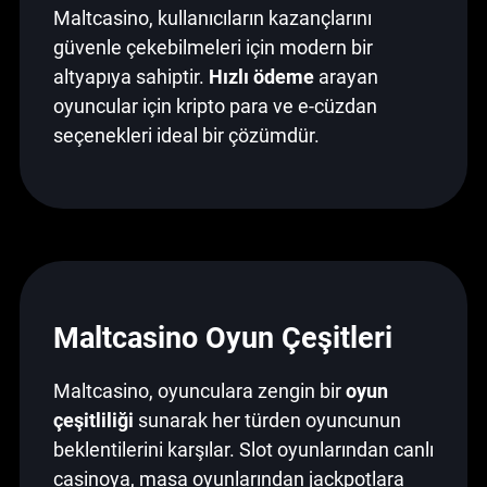
Maltcasino, kullanıcıların kazançlarını
güvenle çekebilmeleri için modern bir
altyapıya sahiptir.
Hızlı ödeme
arayan
oyuncular için kripto para ve e-cüzdan
seçenekleri ideal bir çözümdür.
Maltcasino Oyun Çeşitleri
Maltcasino, oyunculara zengin bir
oyun
çeşitliliği
sunarak her türden oyuncunun
beklentilerini karşılar. Slot oyunlarından canlı
casinoya, masa oyunlarından jackpotlara