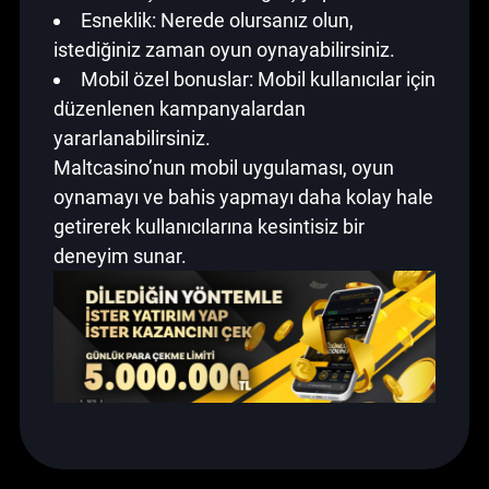
Esneklik: Nerede olursanız olun,
istediğiniz zaman oyun oynayabilirsiniz.
Mobil özel bonuslar: Mobil kullanıcılar için
düzenlenen kampanyalardan
yararlanabilirsiniz.
Maltcasino’nun mobil uygulaması, oyun
oynamayı ve bahis yapmayı daha kolay hale
getirerek kullanıcılarına kesintisiz bir
deneyim sunar.