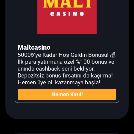
Maltcasino
5000₺’ye Kadar Hoş Geldin Bonusu! 💰
İlk para yatırmana özel %100 bonus ve
anında cashback seni bekliyor.
Depozitsiz bonus fırsatını da kaçırma!
Hemen üye ol, kazanmaya başla!
Hemen Katıl!