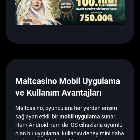
Maltcasino Mobil Uygulama
ve Kullanım Avantajları
Maltcasino, oyunculara her yerden erişim
sağlayan etkili bir
mobil uygulama
sunar.
Hem Android hem de iOS cihazlarla uyumlu
olan bu uygulama, kullanıcı deneyimini daha