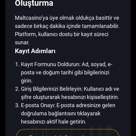
Oluşturma
Maltcasino’ya üye olmak oldukça basittir ve
sadece birkaç dakika içinde tamamlanabilir.
Platform, kullanıcı dostu bir kayıt süreci
sunar.
Kayıt Adımları
Kayıt Formunu Doldurun: Ad, soyad, e-
posta ve doğum tarihi gibi bilgilerinizi
girin.
Giriş Bilgilerinizi Belirleyin: Kullanıcı adı ve
şifre oluşturarak hesabınızı kişiselleştirin.
E-posta Onayı: E-posta adresinize gelen
doğrulama bağlantısını tıklayarak
hesabınızı aktif hale getirin.